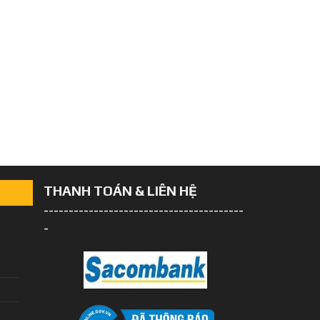
THANH TOÁN & LIÊN HỆ
----------------------------------------
-