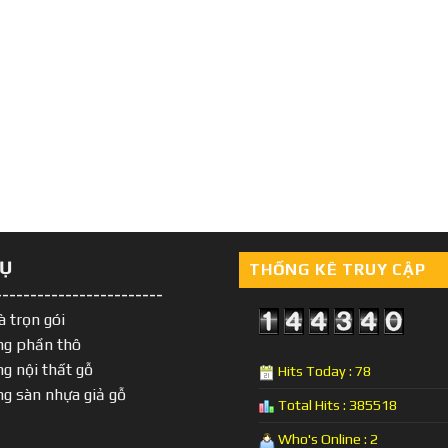
VỤ
THỐNG KÊ TRUY CẬP
------------------------
à trọn gói
ng phần thô
ng nội thất gỗ
Hits Today : 78
ng sàn nhựa giả gỗ
Total Hits : 385518
Who's Online : 2