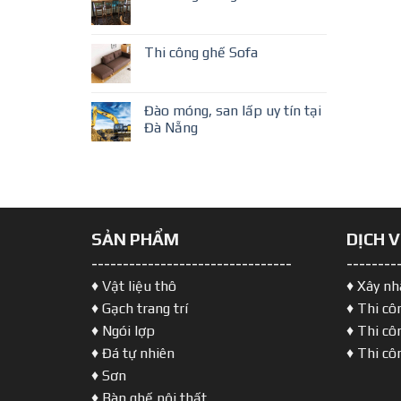
Thi công ghế Sofa
Đào móng, san lấp uy tín tại
Đà Nẵng
SẢN PHẨM
DỊCH 
--------------------------------
--------
♦ Vật liệu thô
♦ Xây nh
♦ Gạch trang trí
♦ Thi cô
♦ Ngói lợp
♦ Thi cô
♦ Đá tự nhiên
♦ Thi cô
♦ Sơn
♦ Bàn ghế nội thất