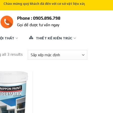
ào mừng quý khách đã đến với cơ sở vật liệu xây dựng của chúng tôi
Phone : 0905.896.798
Gọi để được tư vấn ngay
ỘI THẤT
THIẾT KẾ KIẾN TRÚC
all 3 results