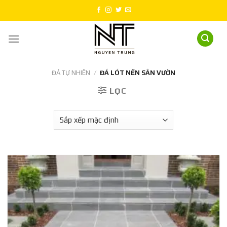
Skip
to
content
ĐÁ TỰ NHIÊN
/
ĐÁ LÓT NỀN SÂN VƯỜN
LỌC