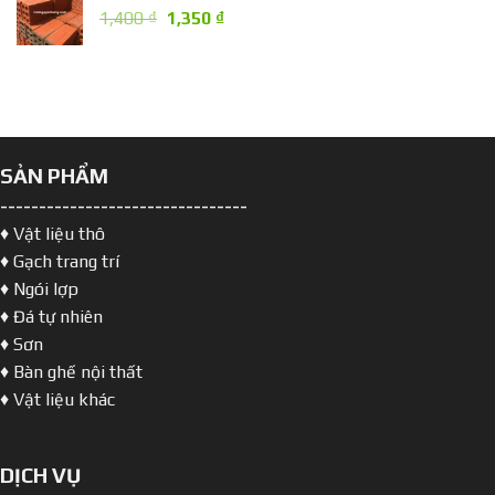
Giá
Giá
1,400
₫
1,350
₫
1,470,000 ₫.
gốc
hiện
là:
tại
1,400 ₫.
là:
1,350 ₫.
SẢN PHẨM
--------------------------------
♦ Vật liệu thô
♦ Gạch trang trí
♦ Ngói lợp
♦ Đá tự nhiên
♦ Sơn
♦ Bàn ghế nội thất
♦ Vật liệu khác
DỊCH VỤ