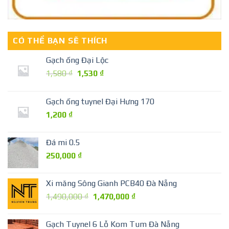
CÓ THỂ BẠN SẼ THÍCH
Gạch ống Đại Lộc
Giá
Giá
1,580
₫
1,530
₫
gốc
hiện
là:
tại
Gạch ống tuynel Đại Hưng 170
1,580 ₫.
là:
1,200
₫
1,530 ₫.
Đá mi 0.5
250,000
₫
Xi măng Sông Gianh PCB40 Đà Nẵng
Giá
Giá
1,490,000
₫
1,470,000
₫
gốc
hiện
là:
tại
Gạch Tuynel 6 Lỗ Kom Tum Đà Nẵng
1,490,000 ₫.
là: