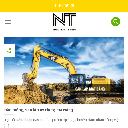
Skip
to
content
30
Th5
Đào móng, san lấp uy tín tại Đà Nẵng
Tại Đà Nẵng hiện nay có hàng trăm dịch vụ chuyên đảm nhận công việc
[...]