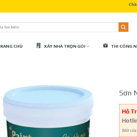
Chào mừn
RANG CHỦ
XÂY NHÀ TRỌN GÓI
THI CÔNG N
Sơn N
Hỗ Tr
Hotli
(Mở cửa