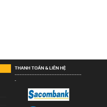
THANH TOÁN & LIÊN HỆ
----------------------------------------
-