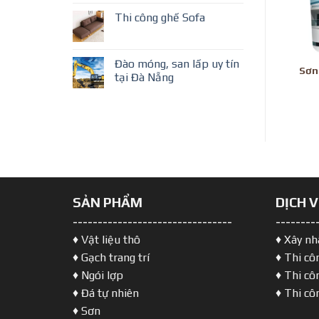
Thi công ghế Sofa
Đào móng, san lấp uy tín
Sơn
tại Đà Nẵng
SẢN PHẨM
DỊCH 
--------------------------------
--------
♦ Vật liệu thô
♦ Xây nh
♦ Gạch trang trí
♦ Thi cô
♦ Ngói lợp
♦ Thi cô
♦ Đá tự nhiên
♦ Thi cô
♦ Sơn