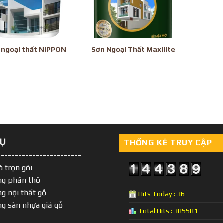
 ngoại thất NIPPON
Sơn Ngoại Thất Maxilite
VỤ
THỐNG KÊ TRUY CẬP
------------------------
à trọn gói
ng phần thô
ng nội thất gỗ
Hits Today : 36
ng sàn nhựa giả gỗ
Total Hits : 385581