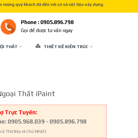
g quý khách đã đến với cơ sở vật liệu xây dựng của chúng tôi
Phone : 0905.896.798
Gọi để được tư vấn ngay
ỘI THẤT
THIẾT KẾ KIẾN TRÚC
goại Thất iPaint
ợ Trực Tuyến:
ne: 0905.968.039 - 0905.896.798
 cả Thứ Bảy và Chủ Nhật)