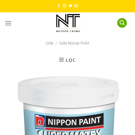
Skip
to
content
SƠN
/
SƠN NGOẠI THẤT
LỌC