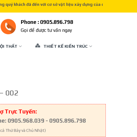
 khách đã đến với cơ sở vật liệu xây dựng của chúng tôi
Phone : 0905.896.798
Gọi để được tư vấn ngay
ỘI THẤT
THIẾT KẾ KIẾN TRÚC
 – 002
ợ Trực Tuyến:
ne: 0905.968.039 - 0905.896.798
 cả Thứ Bảy và Chủ Nhật)