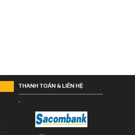
THANH TOÁN & LIÊN HỆ
----------------------------------------
-