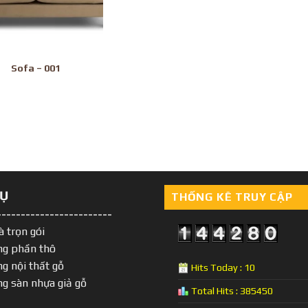
Sofa – 001
VỤ
THỐNG KÊ TRUY CẬP
------------------------
à trọn gói
ng phần thô
ng nội thất gỗ
Hits Today : 10
ng sàn nhựa giả gỗ
Total Hits : 385450