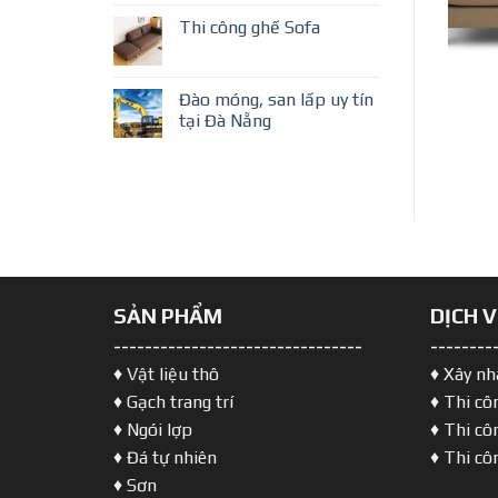
Thi công ghế Sofa
Đào móng, san lấp uy tín
tại Đà Nẵng
SẢN PHẨM
DỊCH 
--------------------------------
--------
♦ Vật liệu thô
♦ Xây nh
♦ Gạch trang trí
♦ Thi cô
♦ Ngói lợp
♦ Thi cô
♦ Đá tự nhiên
♦ Thi cô
♦ Sơn