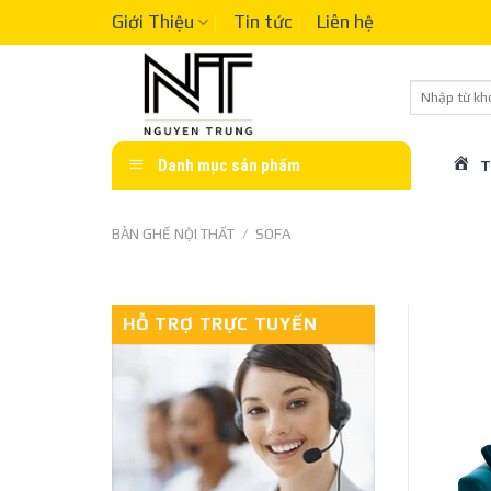
Skip
Giới Thiệu
Tin tức
Liên hệ
to
content
Tìm
kiếm:
Danh mục sản phẩm
T
BÀN GHẾ NỘI THẤT
/
SOFA
HỖ TRỢ TRỰC TUYẾN