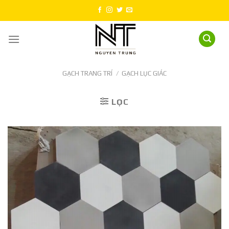
Skip
to
content
GẠCH TRANG TRÍ
/
GẠCH LỤC GIÁC
LỌC